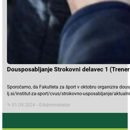
Dousposabljanje Strokovni delavec 1 (Trener
Sporočamo, da Fakulteta za šport v oktobru organizira douspo
lj.si/institut-za-sport/cvus/strokovno-usposabljanje/aktual
✎ 01.09.2024 - ©Administrator