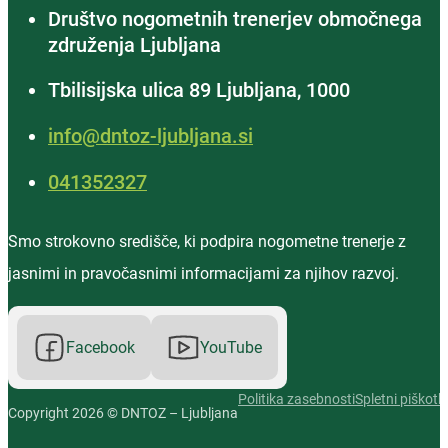
Društvo nogometnih trenerjev območnega
združenja Ljubljana
Tbilisijska ulica 89 Ljubljana, 1000
info@dntoz-ljubljana.si
‭041352327‬
Smo strokovno središče, ki podpira nogometne trenerje z
jasnimi in pravočasnimi informacijami za njihov razvoj.
Facebook
YouTube
Politika zasebnosti
Spletni piškotki
Copyright 2026 © DNTOZ – Ljubljana