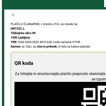
PLAČILO ČLANARINE, v znesku 25 €, se izvede na:
DNTOZLJ,
Tbilisijska ulica 89
1000 Ljubljana
TRR:
SI56 0204 2025 4874 628, koda namena OTHR
Namen:
pl. član. za (
ime in priimek
) in leto za katero plačate
QR koda
Za hitrejše in enostavnejše plačilo preprosto skeniraj
se izpol