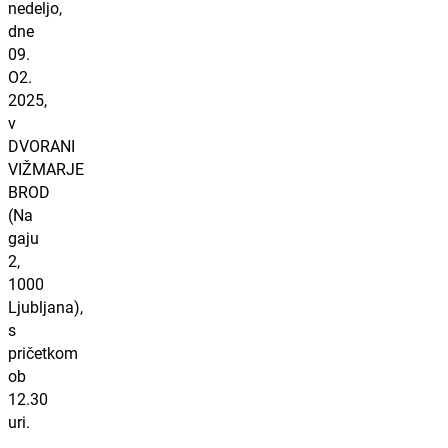
nedeljo,
dne
09.
O2.
2025,
v
DVORANI
VIŽMARJE
BROD
(Na
gaju
2,
1000
Ljubljana),
s
pričetkom
ob
12.30
uri.