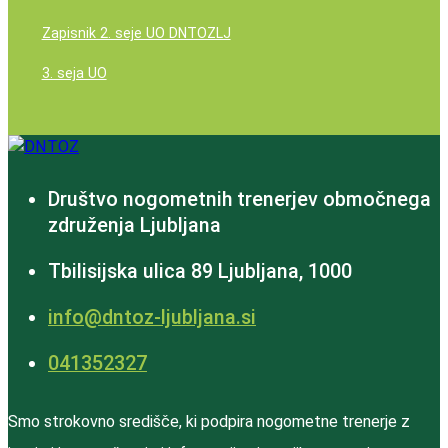
Zapisnik 2. seje UO DNTOZLJ
3. seja UO
Društvo nogometnih trenerjev območnega
združenja Ljubljana
Tbilisijska ulica 89 Ljubljana, 1000
info@dntoz-ljubljana.si
‭041352327‬
Smo strokovno središče, ki podpira nogometne trenerje z