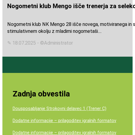
Nogometni klub Mengo išče trenerja za selekc
Nogometni klub NK Mengo 28 išče novega, motiviranega in stroko
stimulativnem okolju z mladimi nogometaši....
✎ 18.07.2025 - ©Administrator
Zadnja obvestila
Dousposabljanje Strokovni delavec 1 (Trener C)
Dodatne informacije – prilagoditev igralnih formatov
Dodatne informacije – prilagoditev igralnih formatov