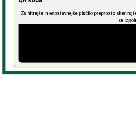
Za hitrejše in enostavnejše plačilo preprosto skeniraj
se izpol