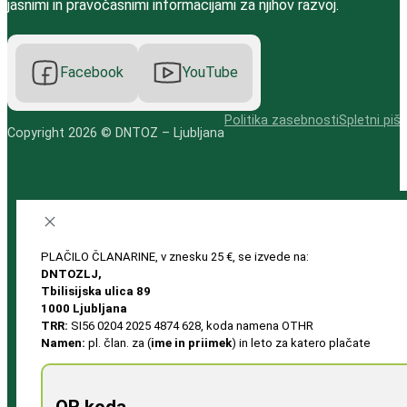
jasnimi in pravočasnimi informacijami za njihov razvoj.
Facebook
YouTube
Politika zasebnosti
Spletni pišk
Copyright 2026 © DNTOZ – Ljubljana
PLAČILO ČLANARINE, v znesku 25 €, se izvede na:
DNTOZLJ,
Tbilisijska ulica 89
1000 Ljubljana
TRR:
SI56 0204 2025 4874 628, koda namena OTHR
Namen:
pl. član. za (
ime in priimek
) in leto za katero plačate
QR koda