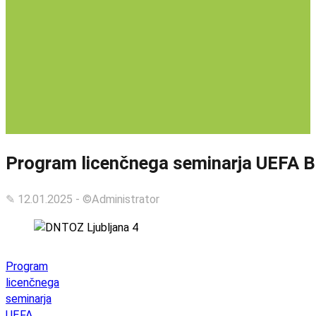
Program licenčnega seminarja UEFA B 
✎ 12.01.2025 - ©Administrator
Program
licenčnega
seminarja
UEFA