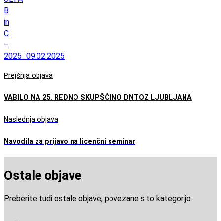
B
in
C
–
2025_09.02.2025
Prejšnja objava
VABILO NA 25. REDNO SKUPŠČINO DNTOZ LJUBLJANA
Naslednja objava
Navodila za prijavo na licenčni seminar
Ostale objave
Preberite tudi ostale objave, povezane s to kategorijo.