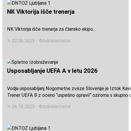
NK Viktorija išče trenerja
NK Viktorija išče trenerja za člansko ekipo....
✎ 02.06.2025 - ©Administrator
Usposabljanje UEFA A v letu 2026
Vodja usposabljanj Nogometne zveze Slovenije je Iztok Kavčič
Trener UEFA B z oceno “uspešno opravil” oziroma s skupno o
✎ 06.10.2025 - ©Administrator