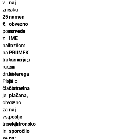
v
naj
znesku
v
25
namen
€
,
obvezno
poravnati
navede
z
IME
nakazilom
in
na
PRIIMEK
transakcijski
trenerja,
račun
za
društva.
katerega
Plačilo
je
članarine
članarina
je
plačana,
obvezno
oz.
za
naj
vse
pošlje
trenerje
elektronsko
in
sporočilo
se
na: