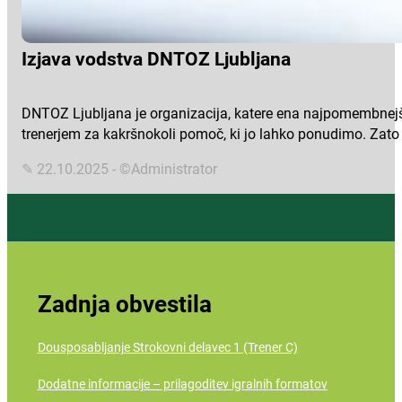
Izjava vodstva DNTOZ Ljubljana
DNTOZ Ljubljana je organizacija, katere ena najpomembnejših 
trenerjem za kakršnokoli pomoč, ki jo lahko ponudimo. Zato 
✎ 22.10.2025 - ©Administrator
Zadnja obvestila
Dousposabljanje Strokovni delavec 1 (Trener C)
Dodatne informacije – prilagoditev igralnih formatov