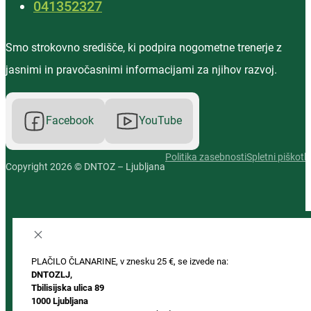
‭041352327‬
Smo strokovno središče, ki podpira nogometne trenerje z
jasnimi in pravočasnimi informacijami za njihov razvoj.
Facebook
YouTube
Politika zasebnosti
Spletni piškotki
Copyright 2026 © DNTOZ – Ljubljana
PLAČILO ČLANARINE, v znesku 25 €, se izvede na:
DNTOZLJ,
Tbilisijska ulica 89
1000 Ljubljana