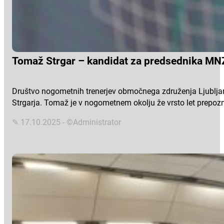
Tomaž Strgar – kandidat za predsednika MNZ
Društvo nogometnih trenerjev območnega združenja Ljublja
Strgarja. Tomaž je v nogometnem okolju že vrsto let prepozn
✎ 17.10.2025 - ©Administrator