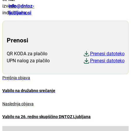
izvede
info@dntoz-
individualno.
ljubljana.si
Prenosi
QR KODA za plačilo
Prenesi datoteko
UPN nalog za plačilo
Prenesi datoteko
Prejšnja objava
Vabilo na družabno srečanje
Naslednja objava
Vabilo na 26. redno skupščino DNTOZ Ljubljana