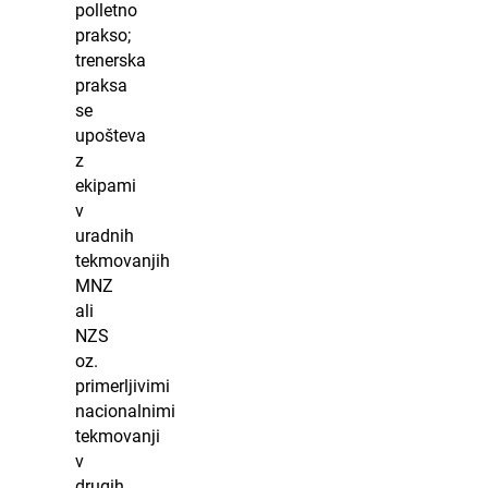
polletno
prakso;
trenerska
praksa
se
upošteva
z
ekipami
v
uradnih
tekmovanjih
MNZ
ali
NZS
oz.
primerljivimi
nacionalnimi
tekmovanji
v
drugih