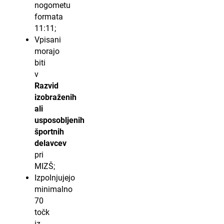
nogometu
formata
11:11;
Vpisani
morajo
biti
v
Razvid
izobraženih
ali
usposobljenih
športnih
delavcev
pri
MIZŠ;
Izpolnjujejo
minimalno
70
točk
iz