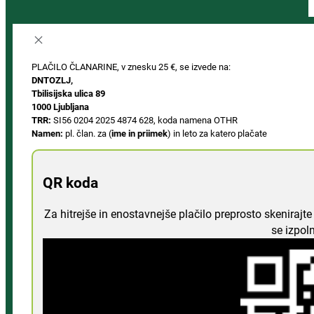
PLAČILO ČLANARINE, v znesku 25 €, se izvede na:
DNTOZLJ,
Tbilisijska ulica 89
1000 Ljubljana
TRR:
SI56 0204 2025 4874 628, koda namena OTHR
Namen:
pl. član. za (
ime in priimek
) in leto za katero plačate
QR koda
Za hitrejše in enostavnejše plačilo preprosto skeniraj
se izpol