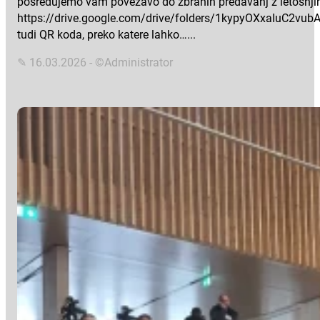
posredujemo vam povezavo do zbranih predavanj z letošnjih 
https://drive.google.com/drive/folders/1kypyOXxaIuC2vubA
tudi QR koda, preko katere lahko…...
✎ 16.03.2026 - ©Administrator