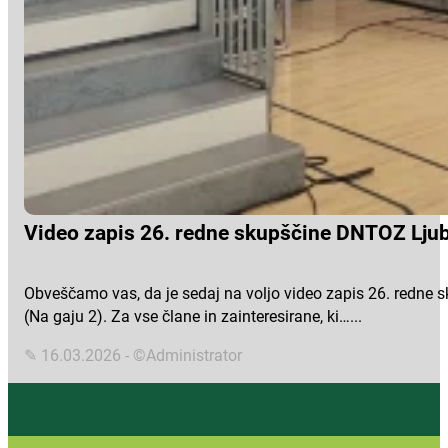
Video zapis 26. redne skupščine DNTOZ Ljub
Obveščamo vas, da je sedaj na voljo video zapis 26. redne s
(Na gaju 2). Za vse člane in zainteresirane, ki…...
✎ 16.03.2026 - ©Administrator