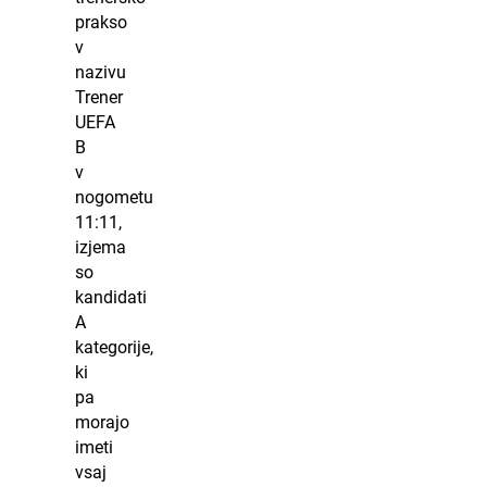
prakso
v
nazivu
Trener
UEFA
B
v
nogometu
11:11,
izjema
so
kandidati
A
kategorije,
ki
pa
morajo
imeti
vsaj