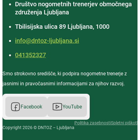
Društvo nogometnih trenerjev območnega
združenja Ljubljana
Tbilisijska ulica 89 Ljubljana, 1000
info@dntoz-ljubljana.si
‭041352327‬
Smo strokovno središče, ki podpira nogometne trenerje z
jasnimi in pravočasnimi informacijami za njihov razvoj.
Facebook
YouTube
Politika zasebnosti
Spletni piškotki
Copyright 2026 © DNTOZ – Ljubljana