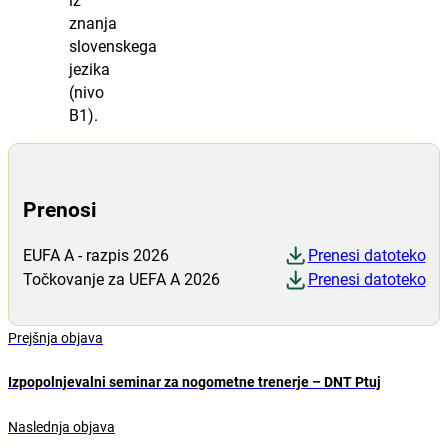
iz
znanja
slovenskega
jezika
(nivo
B1).
Prenosi
EUFA A - razpis 2026
Prenesi datoteko
Točkovanje za UEFA A 2026
Prenesi datoteko
Prejšnja objava
Izpopolnjevalni seminar za nogometne trenerje – DNT Ptuj
Naslednja objava