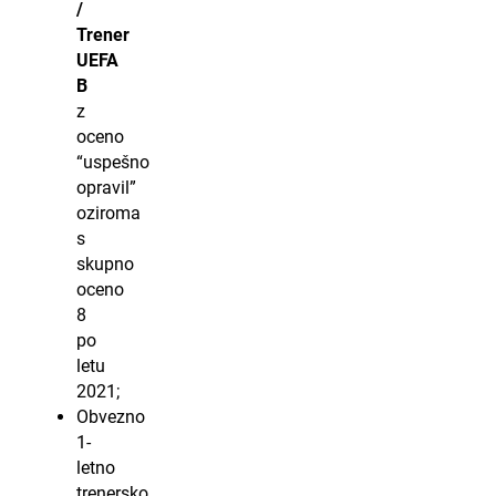
/
Trener
UEFA
B
z
oceno
“uspešno
opravil”
oziroma
s
skupno
oceno
8
po
letu
2021;
Obvezno
1-
letno
trenersko