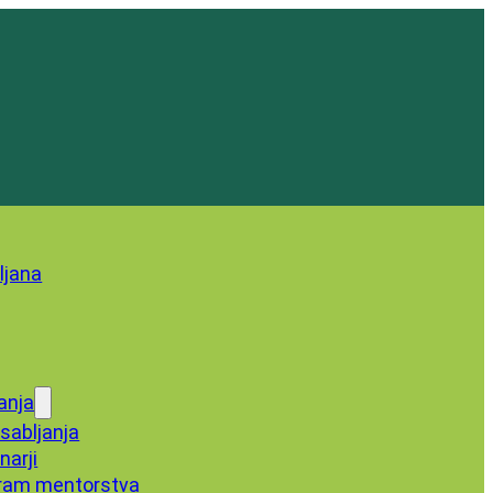
anja
sabljanja
narji
ram mentorstva