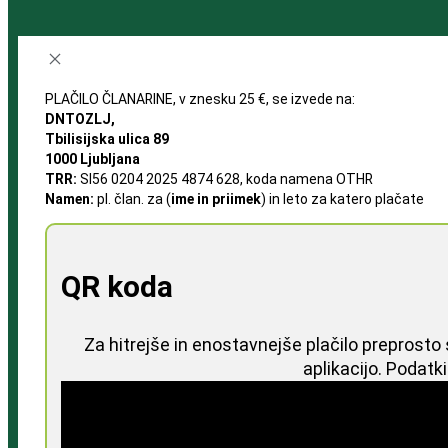
PLAČILO ČLANARINE, v znesku 25 €, se izvede na:
DNTOZLJ,
Tbilisijska ulica 89
1000 Ljubljana
TRR:
SI56 0204 2025 4874 628, koda namena OTHR
Namen:
pl. član. za (
ime in priimek
) in leto za katero plačate
QR koda
Za hitrejše in enostavnejše plačilo preprost
aplikacijo. Podatk