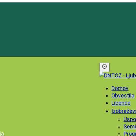
Domov
Obvestila
Licence
Izobražev
Uspo
Semi
ja
Prog