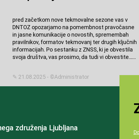
pred začetkom nove tekmovalne sezone vas v
DNTOZ opozarjamo na pomembnost pravočasne
in jasne komunikacije o novostih, spremembah
pravilnikov, formatov tekmovanj ter drugih ključnih
informacijah. Po sestanku z ZNSS, ki je obvestila
svoja društva, vas prosimo, da tudi vi obvestite…...
✎ 21.08.2025 - ©Administrator
ega združenja Ljubljana
Do