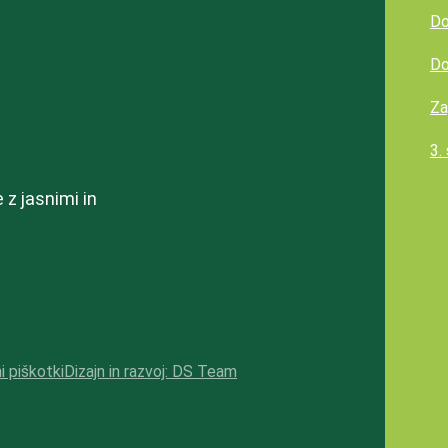
Do
Do
Za
3.
z jasnimi in
i piškotki
Dizajn in razvoj: DS Team