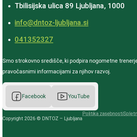
Tbilisijska ulica 89 Ljubljana, 1000
info@dntoz-ljubljana.si
‭041352327‬
Smo strokovno središče, ki podpira nogometne trenerje 
pravočasnimi informacijami za njihov razvoj.
Facebook
YouTube
Politika zasebnosti
Spletn
Copyright 2026 © DNTOZ – Ljubljana