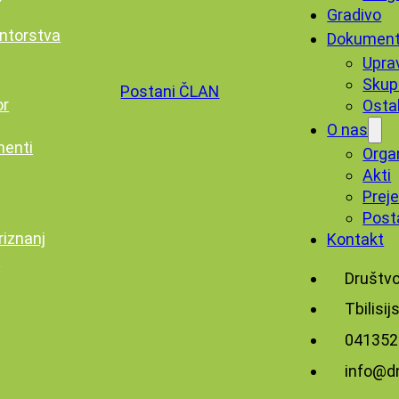
Gradivo
ntorstva
Dokument
Upra
Skup
Postani ČLAN
or
Osta
O nas
menti
Orga
Akti
Preje
Post
riznanj
Kontakt
n
Društvo
Tbilisij
‭041352
info@dn