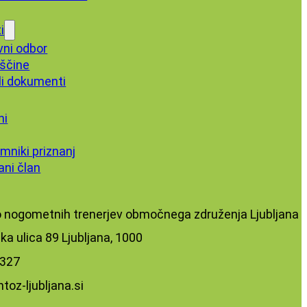
i
vni odbor
ščine
li dokumenti
ni
mniki priznanj
ani član
 nogometnih trenerjev območnega združenja Ljubljana
ska ulica 89 Ljubljana, 1000
327‬
toz-ljubljana.si