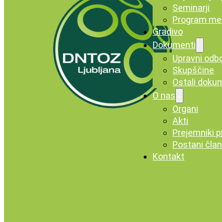
Seminarji
Program me
Gradivo
Dokumenti
Upravni odb
Skupščine
Ostali doku
O nas
Organi
Akti
Prejemniki p
Postani čla
Kontakt