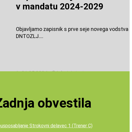
v mandatu 2024-2029
Objavljamo zapisnik s prve seje novega vodstva
DNTOZLJ....
✎ 31.05.2024 - ©Administrator
Zadnja obvestila
usposabljanje Strokovni delavec 1 (Trener C)