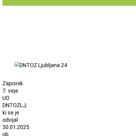
Zapisnik
7. seje
UO
DNTOZLJ,
ki se je
odvijal
30.01.2025
ob