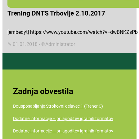
Trening DNTS Trbovlje 2.10.2017
[embedyt] https://www.youtube.com/watch?v=dwBNKZsPb_4
✎ 01.01.2018 - ©Administrator
Zadnja obvestila
Dousposabljanje Strokovni delavec 1 (Trener C)
Dodatne informacije – prilagoditev igralnih formatov
Dodatne informacije – prilagoditev igralnih formatov