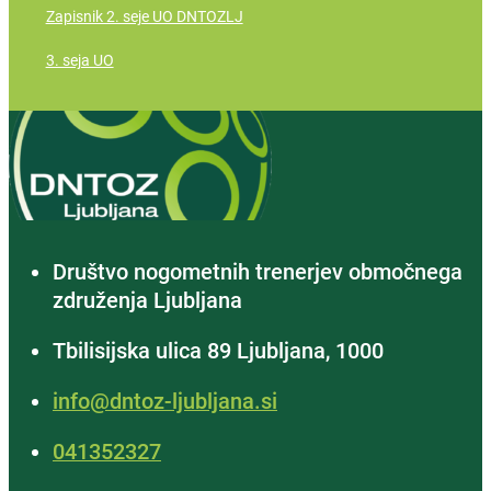
Zapisnik 2. seje UO DNTOZLJ
3. seja UO
Društvo nogometnih trenerjev območnega
združenja Ljubljana
Tbilisijska ulica 89 Ljubljana, 1000
info@dntoz-ljubljana.si
‭041352327‬