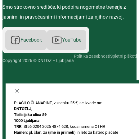
Smo strokovno središče, ki podpira nogometne trenerje z
jasnimi in pravočasnimi informacijami za njihov razvoj.
Facebook
YouTube
Politika zasebnosti
Spletni piškotki
Copyright 2026 © DNTOZ – Ljubljana
PLAČILO ČLANARINE, v znesku 25 €, se izvede na:
DNTOZLJ,
Tbilisijska ulica 89
1000 Ljubljana
TRR:
SI56 0204 2025 4874 628, koda namena OTHR
Namen:
pl. član. za (
ime in priimek
) in leto za katero plačate