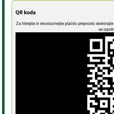
QR koda
Za hitrejše in enostavnejše plačilo preprosto skeniraj
se izpol