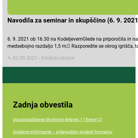
Navodila za seminar in skupščino (6. 9. 2021
6. 9. 2021 ob 16.30 na KodeljevemGlede na priporočila in na
medsebojno razdaljo 1,5 m; Razporedite se okrog igrišča, t
✎ 02.09.2021 - ©Administrator
Zadnja obvestila
Dousposabljanje Strokovni delavec 1 (Trener C)
Dodatne informacije – prilagoditev igralnih formatov