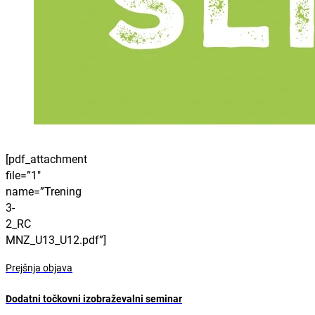
[pdf_attachment
file=”1″
name=”Trening
3-
2_RC
MNZ_U13_U12.pdf”]
Prejšnja objava
Dodatni točkovni izobraževalni seminar