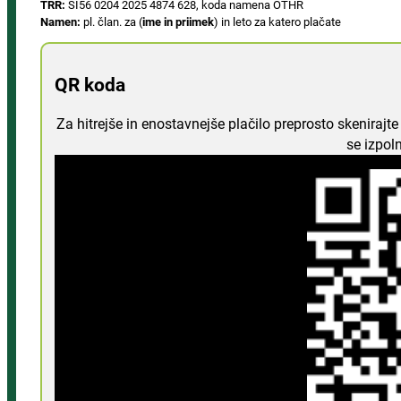
TRR:
SI56 0204 2025 4874 628, koda namena OTHR
Namen:
pl. član. za (
ime in priimek
) in leto za katero plačate
QR koda
Za hitrejše in enostavnejše plačilo preprosto skeniraj
se izpol