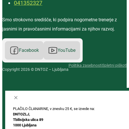
‭041352327‬
Smo strokovno središče, ki podpira nogometne trenerje z
jasnimi in pravočasnimi informacijami za njihov razvoj.
Facebook
YouTube
Politika zasebnosti
Spletni piškotki
Copyright 2026 © DNTOZ – Ljubljana
PLAČILO ČLANARINE, v znesku 25 €, se izvede na:
DNTOZLJ,
Tbilisijska ulica 89
1000 Ljubljana