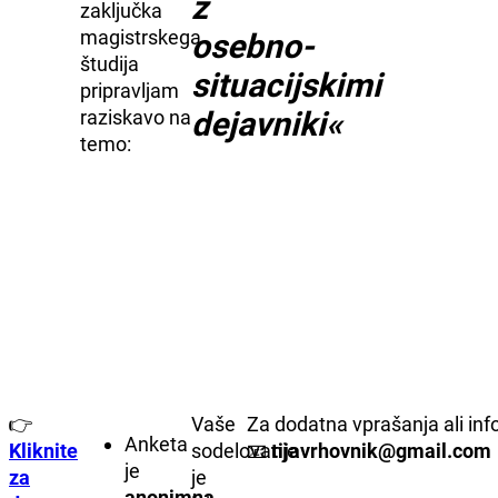
z
zaključka
magistrskega
osebno-
študija
situacijskimi
pripravljam
dejavniki«
raziskavo na
temo:
👉
Vaše
Za dodatna vprašanja ali inf
Anketa
Kliknite
sodelovanje
📧
tijavrhovnik@gmail.com
je
za
je
anonimna