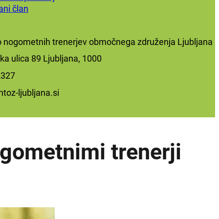
ani član
o nogometnih trenerjev območnega združenja Ljubljana
jska ulica 89 Ljubljana, 1000
327‬
toz-ljubljana.si
ogometnimi trenerji