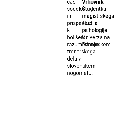
čas,
Vrhovnik
sodelovanje
Študentka
in
magistrskega
prispevek
študija
k
psihologije
boljšemu
Univerza na
razumevanju
Primorskem
trenerskega
dela v
slovenskem
nogometu.