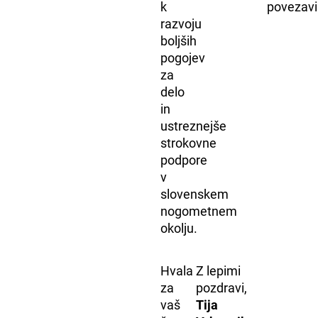
k
povezavi
razvoju
boljših
pogojev
za
delo
in
ustreznejše
strokovne
podpore
v
slovenskem
nogometnem
okolju.
Hvala
Z lepimi
za
pozdravi,
vaš
Tija