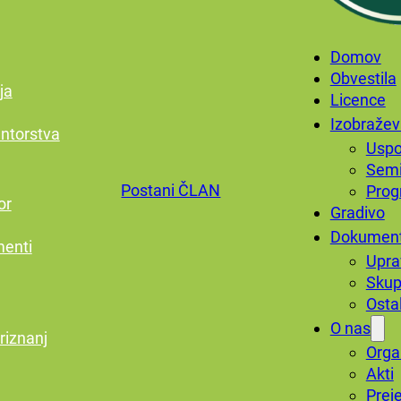
Domov
Obvestila
ja
Licence
Izobražev
ntorstva
Uspo
Semi
Postani ČLAN
Prog
or
Gradivo
Dokument
menti
Upra
Skup
Osta
O nas
riznanj
Orga
Akti
Prej