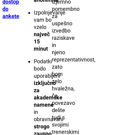
dostop
izjemno
do
pomembno
Izpolnjevanje
ankete
za
vam bo
uspešno
vzelo
izvedbo
največ
raziskave
15
in
minut
njeno
reprezentativnost,
Podatki
zato
bodo
bom
uporabljeni
zelo
izključno
hvaležna,
za
če
akademske
povezavo
namene
delite
in
tudi s
obravnavani
svojimi
strogo
trenerskimi
zaupno