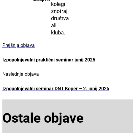
kolegi
znotraj
društva
ali
kluba.
Prejšnja objava
Izpopolnjevalni praktični seminar junij 2025
Naslednja objava
Izpopolnjevalni seminar DNT Koper – 2. junij 2025
Ostale objave