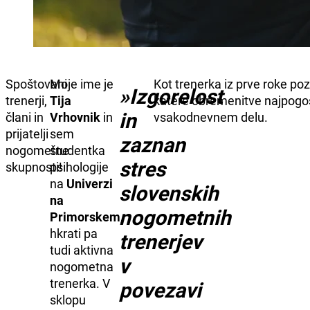
Spoštovani
Moje ime je
Kot trenerka iz prve roke po
»Izgorelost
trenerji,
Tija
katere obremenitve najpogost
in
člani in
Vrhovnik
in
vsakodnevnem delu.
prijatelji
sem
zaznan
nogometne
študentka
stres
skupnosti!
psihologije
na
Univerzi
slovenskih
na
nogometnih
Primorskem
,
hkrati pa
trenerjev
tudi aktivna
v
nogometna
trenerka. V
povezavi
sklopu