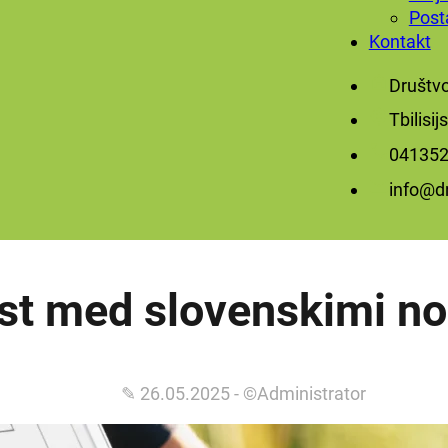
Post
Kontakt
Društv
Tbilisi
‭041352
info@dn
ost med slovenskimi n
✎ 26.05.2025 - ©Administrator