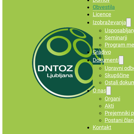
Obvestila
Licence
Izobraževanja
Usposabljan
Seminarji
Program me
Gradivo
Dokumenti
Upravni odb
Skupščine
Ostali doku
O nas
Organi
Akti
Prejemniki p
Postani član
Kontakt