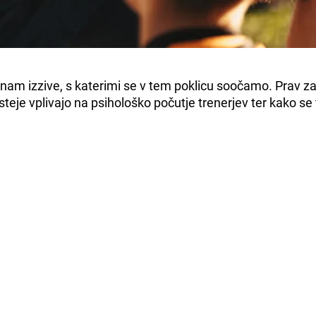
znam izzive, s katerimi se v tem poklicu soočamo. Prav zat
eje vplivajo na psihološko počutje trenerjev ter kako se