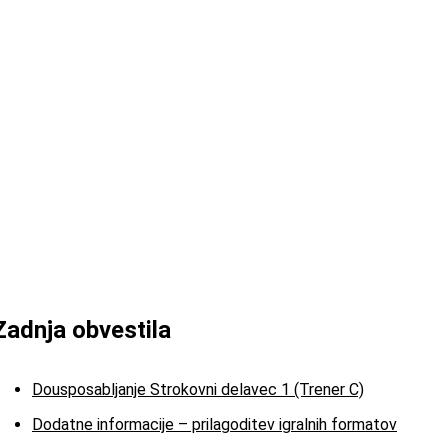
Zadnja obvestila
Dousposabljanje Strokovni delavec 1 (Trener C)
Dodatne informacije – prilagoditev igralnih formatov