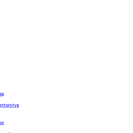
ja
ntorstva
or