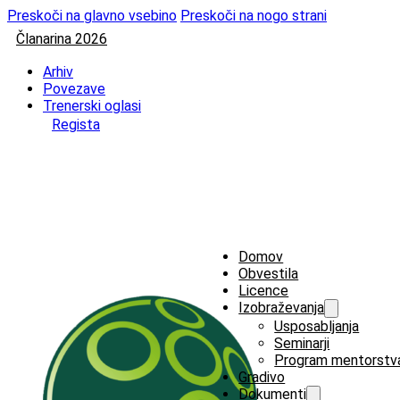
Preskoči na glavno vsebino
Preskoči na nogo strani
Članarina 2026
Arhiv
Povezave
Trenerski oglasi
Regista
Domov
Obvestila
Licence
Izobraževanja
Usposabljanja
Seminarji
Program mentorstv
Gradivo
Dokumenti