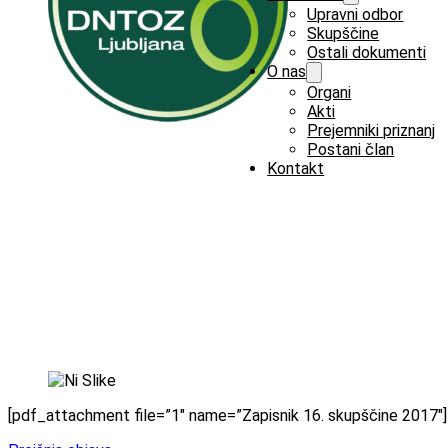
Upravni odbor
Skupščine
Ostali dokumenti
O nas
Organi
Akti
Prejemniki priznanj
Postani član
Kontakt
[pdf_attachment file=”1″ name=”Zapisnik 16. skupščine 2017″]