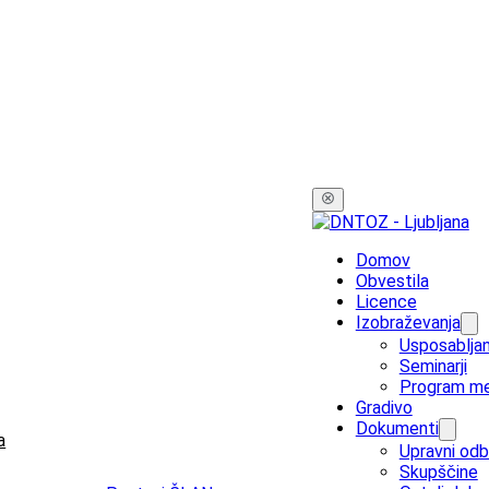
Domov
Obvestila
Licence
Izobraževanja
Usposabljan
Seminarji
Program me
Gradivo
Dokumenti
a
Upravni odb
Skupščine