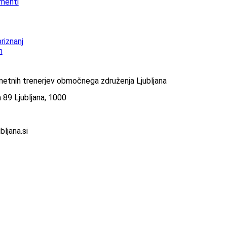
menti
riznanj
n
etnih trenerjev območnega združenja Ljubljana
ca 89 Ljubljana, 1000
bljana.si