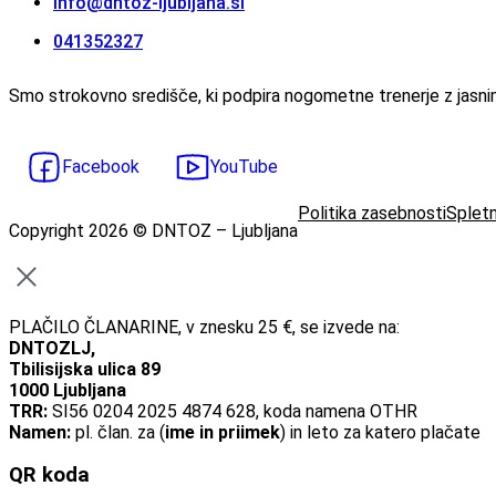
info@dntoz-ljubljana.si
‭041352327‬
Smo strokovno središče, ki podpira nogometne trenerje z jasnimi
Facebook
YouTube
Politika zasebnosti
Spletn
Copyright 2026 © DNTOZ – Ljubljana
PLAČILO ČLANARINE, v znesku 25 €, se izvede na:
DNTOZLJ,
Tbilisijska ulica 89
1000 Ljubljana
TRR:
SI56 0204 2025 4874 628, koda namena OTHR
Namen:
pl. član. za (
ime in priimek
) in leto za katero plačate
QR koda