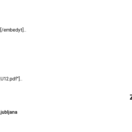
/embedyt]...
12.pdf"]...
jubljana