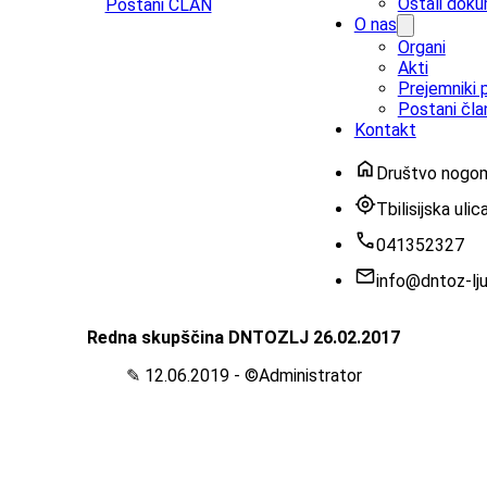
Ostali doku
Postani ČLAN
O nas
Organi
Akti
Prejemniki p
Postani čla
Kontakt
Društvo nogom
Tbilisijska uli
‭041352327‬
info@dntoz-lju
Redna skupščina DNTOZLJ 26.02.2017
✎ 12.06.2019 - ©Administrator