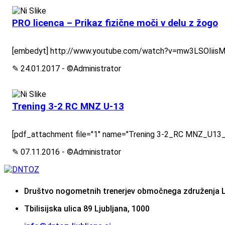
PRO licenca – Prikaz fizične moči v delu z žogo
[embedyt] http://www.youtube.com/watch?v=mw3LSOIiisM[
✎ 24.01.2017 - ©Administrator
Trening 3-2 RC MNZ U-13
[pdf_attachment file="1" name="Trening 3-2_RC MNZ_U13_U
✎ 07.11.2016 - ©Administrator
Društvo nogometnih trenerjev območnega združenja L
Tbilisijska ulica 89 Ljubljana, 1000