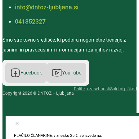
info@dntoz-ljubljana.si
‭041352327‬
Smo strokovno središče, ki podpira nogometne trenerje z
jasnimi in pravočasnimi informacijami za njihov razvoj.
Facebook
YouTube
Politika zasebnosti
Spletni piškotki
Copyright 2026 © DNTOZ – Ljubljana
PLAČILO ČLANARINE, v znesku 25 €, se izvede na: