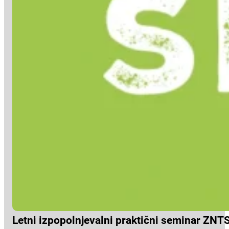
Letni izpopolnjevalni praktični seminar ZNT