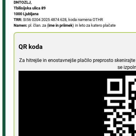
DNTOZLJ,
Tbilisijska ulica 89
1000 Ljubljana
TRR:
SI56 0204 2025 4874 628, koda namena OTHR
Namen:
pl. član. za (
ime in priimek
) in leto za katero plačate
QR koda
Za hitrejše in enostavnejše plačilo preprosto skeniraj
se izpol