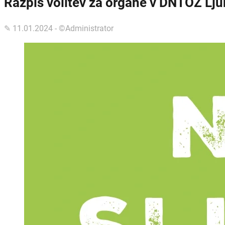
Razpis volitev za organe v DNTOZ Lj
✎ 11.01.2024 - ©Administrator