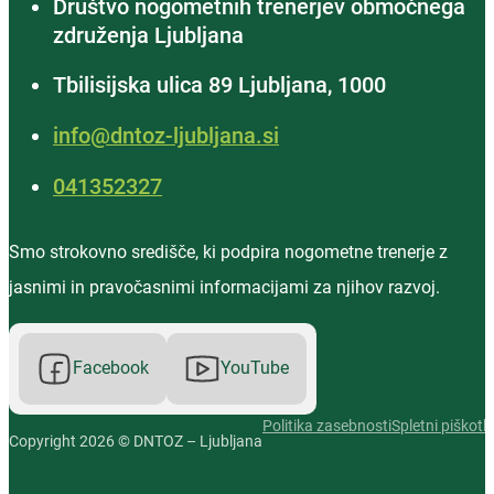
Društvo nogometnih trenerjev območnega
združenja Ljubljana
Tbilisijska ulica 89 Ljubljana, 1000
info@dntoz-ljubljana.si
‭041352327‬
Smo strokovno središče, ki podpira nogometne trenerje z
jasnimi in pravočasnimi informacijami za njihov razvoj.
Facebook
YouTube
Politika zasebnosti
Spletni piškotki
Copyright 2026 © DNTOZ – Ljubljana