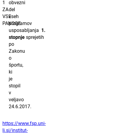
1
obvezni
ZA
del
VSE
vseh
PANOGE
programov
usposabljanja
1.
stopnje
sprejetih
po
Zakonu
o
športu,
ki
je
stopil
v
veljavo
24.6.2017.
https://www.fsp.uni-
lj.si/institut-