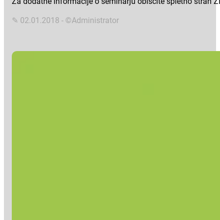
Za dodatne informacije o seminarju obiščite spletno stran Z
✎ 02.01.2018 - ©Administrator