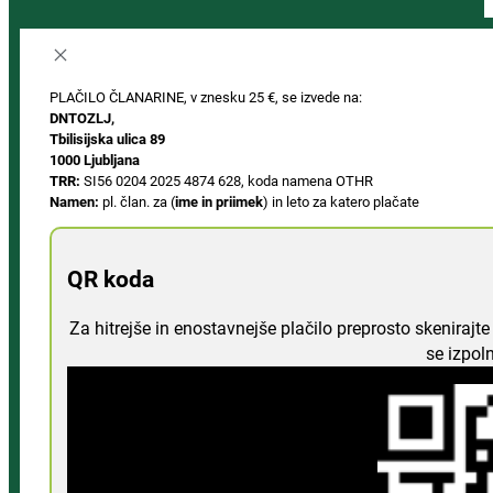
PLAČILO ČLANARINE, v znesku 25 €, se izvede na:
DNTOZLJ,
Tbilisijska ulica 89
1000 Ljubljana
TRR:
SI56 0204 2025 4874 628, koda namena OTHR
Namen:
pl. član. za (
ime in priimek
) in leto za katero plačate
QR koda
Za hitrejše in enostavnejše plačilo preprosto skeniraj
se izpol