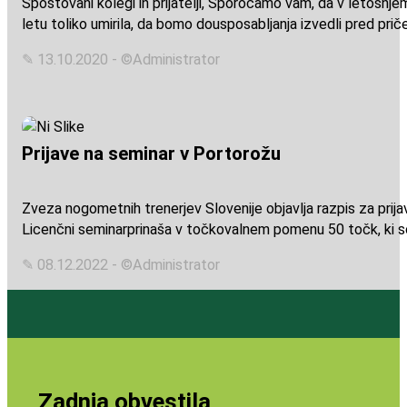
Spoštovani kolegi in prijatelji, Sporočamo vam, da v letošnj
letu toliko umirila, da bomo dousposabljanja izvedli pred prič
✎ 13.10.2020 - ©Administrator
Prijave na seminar v Portorožu
Zveza nogometnih trenerjev Slovenije objavlja razpis za prij
Licenčni seminarprinaša v točkovalnem pomenu 50 točk, ki so
✎ 08.12.2022 - ©Administrator
Zadnja obvestila