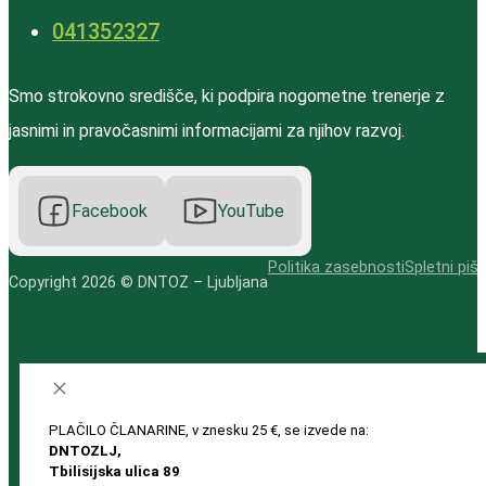
‭041352327‬
Smo strokovno središče, ki podpira nogometne trenerje z
jasnimi in pravočasnimi informacijami za njihov razvoj.
Facebook
YouTube
Politika zasebnosti
Spletni pišk
Copyright 2026 © DNTOZ – Ljubljana
PLAČILO ČLANARINE, v znesku 25 €, se izvede na:
DNTOZLJ,
Tbilisijska ulica 89