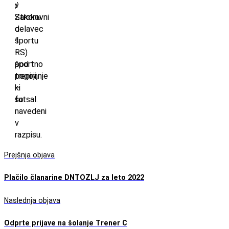
/
v
Strokovni
Zakonu
delavec
o
1
športu
–
RS)
športno
pod
treniranje
pogoji,
–
ki
futsal.
so
navedeni
v
razpisu.
Prejšnja objava
Plačilo članarine DNTOZLJ za leto 2022
Naslednja objava
Odprte prijave na šolanje Trener C