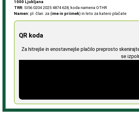
1000 Ljubljana
TRR:
SI56 0204 2025 4874 628, koda namena OTHR
Namen:
pl. član. za (
ime in priimek
) in leto za katero plačate
QR koda
Za hitrejše in enostavnejše plačilo preprosto skeniraj
se izpol