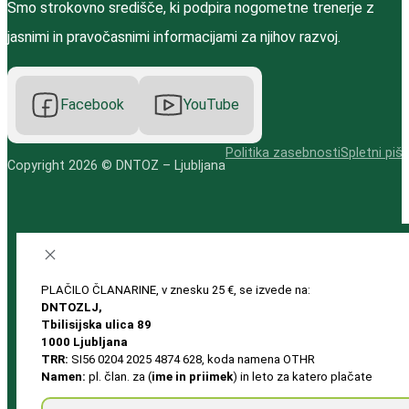
Smo strokovno središče, ki podpira nogometne trenerje z
jasnimi in pravočasnimi informacijami za njihov razvoj.
Facebook
YouTube
Politika zasebnosti
Spletni pišk
Copyright 2026 © DNTOZ – Ljubljana
PLAČILO ČLANARINE, v znesku 25 €, se izvede na:
DNTOZLJ,
Tbilisijska ulica 89
1000 Ljubljana
TRR:
SI56 0204 2025 4874 628, koda namena OTHR
Namen:
pl. član. za (
ime in priimek
) in leto za katero plačate