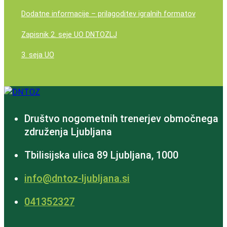
Dodatne informacije – prilagoditev igralnih formatov
Zapisnik 2. seje UO DNTOZLJ
3. seja UO
Društvo nogometnih trenerjev območnega
združenja Ljubljana
Tbilisijska ulica 89 Ljubljana, 1000
info@dntoz-ljubljana.si
‭041352327‬