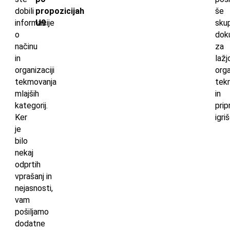
dobili
propozicijah
še
informacije
U9
sku
o
dok
načinu
za
in
lažj
organizaciji
orga
tekmovanja
tek
mlajših
in
kategorij.
prip
Ker
igri
je
bilo
nekaj
odprtih
vprašanj in
nejasnosti,
vam
pošiljamo
dodatne