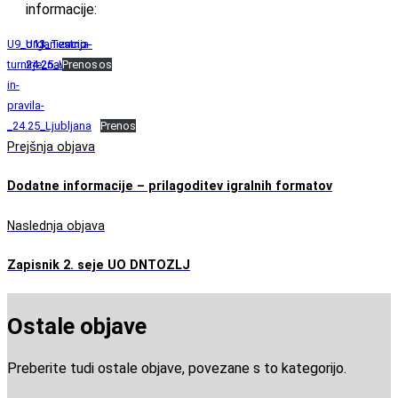
informacije:
U9_organizacija-
U11_Testno-
U13_Testno-
turnirje_navodila-
24.25_Lj
24.25
Prenos
Prenos
in-
pravila-
_24.25_Ljubljana
Prenos
Prejšnja objava
Dodatne informacije – prilagoditev igralnih formatov
Naslednja objava
Zapisnik 2. seje UO DNTOZLJ
Ostale objave
Preberite tudi ostale objave, povezane s to kategorijo.