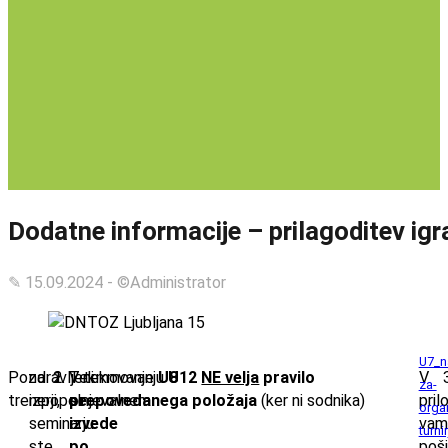
Dodatne informacije – prilagoditev ig
✎ 15.09.2024 - ©Administrator
U7_n
Pozdravljeni
na
Tekmovanje
V tekmovanju
U8
U12
NE velja
pravilo
V
za-
trenerji,
izpopolnjevalnem
se
prepovedanega položaja
(ker ni sodnika)
pril
organ
seminarju
izvede
vam
turni
ste
po
poši