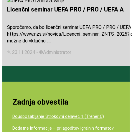
Licenčni seminar UEFA PRO / PRO / UEFA A
Sporočamo, da bo licenčni seminar UEFA PRO / PRO / UEFA A l
https://www.nzs.si/novica/Licencni_seminar_ZNTS_2025?id=
možne do vključno…...
✎ 23.11.2024 - ©Administrator
Zadnja obvestila
Dousposabljanje Strokovni delavec 1 (Trener C)
Dodatne informacije – prilagoditev igralnih formatov