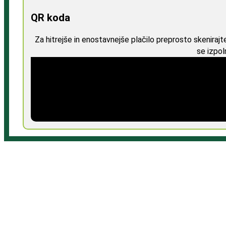
QR koda
Za hitrejše in enostavnejše plačilo preprosto skeniraj
se izpol