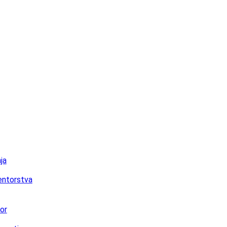
ja
ntorstva
or