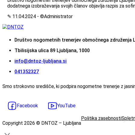
Društvo nogometnih trenerjev območnega združenja Ljubljana 
dodatnega izobraževanja svojih članov objavlja razpis za sofi
✎ 11.04.2024 - ©Administrator
Društvo nogometnih trenerjev območnega združenja L
Tbilisijska ulica 89 Ljubljana, 1000
info@dntoz-ljubljana.si
‭041352327‬
Smo strokovno središče, ki podpira nogometne trenerje z jasnimi
Facebook
YouTube
Politika zasebnosti
Spletn
Copyright 2026 © DNTOZ – Ljubljana