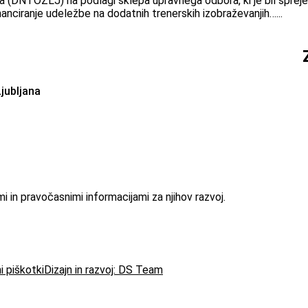
(DNTOZLJ) na podlagi sklepa upravnega odbora, ki je bil sprejet
nanciranje udeležbe na dodatnih trenerskih izobraževanjih…...
jubljana
 in pravočasnimi informacijami za njihov razvoj.
i piškotki
Dizajn in razvoj: DS Team