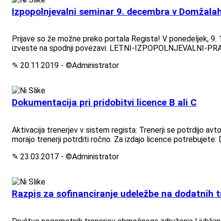
Izpopolnjevalni seminar 9. decembra v Domžala
Prijave so že možne preko portala Regista! V ponedeljek, 9.
izveste na spodnji povezavi. LETNI-IZPOPOLNJEVALNI-P
✎ 20.11.2019 - ©Administrator
Dokumentacija pri pridobitvi licence B ali C
Aktivacija trenerjev v sistem regista: Trenerji se potrdijo
morajo trenerji potrditi ročno. Za izdajo licence potrebujete:
✎ 23.03.2017 - ©Administrator
Razpis za sofinanciranje udeležbe na dodatnih 