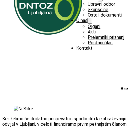
Upravni odbor
Skupščine
Ostali dokumenti
O nas
Organi
Akti
Prejemniki priznanj
Postani član
Kontakt
Bre
Ker želimo še dodatno prispevati in spodbuditi k izobraževanju 
odvijal v Ljubljani, v celoti financiramo prvim petnajstim člano