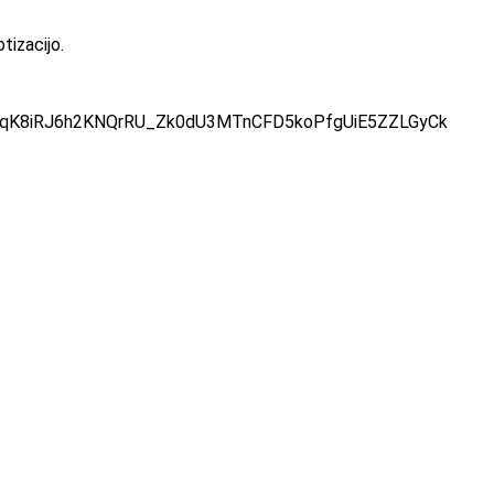
tizacijo.
Ejyx4DYqK8iRJ6h2KNQrRU_Zk0dU3MTnCFD5koPfgUiE5ZZLGyCk