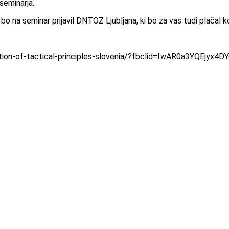
seminarja.
s bo na seminar prijavil DNTOZ Ljubljana, ki bo za vas tudi plačal ko
sation-of-tactical-principles-slovenia/?fbclid=IwAR0a3YQ