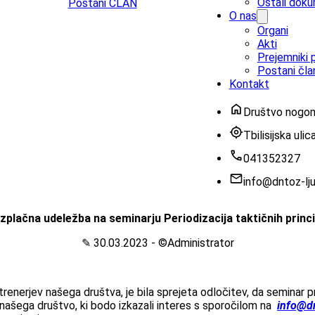
Ostali doku
Postani ČLAN
O nas
Organi
Akti
Prejemniki p
Postani čla
Kontakt
Društvo nogom
Tbilisijska uli
‭041352327‬
info@dntoz-lju
zplačna udeležba na seminarju Periodizacija taktičnih princ
✎ 30.03.2023 - ©Administrator
trenerjev našega društva, je bila sprejeta odločitev, da seminar 
m našega društvo, ki bodo izkazali interes s sporočilom na
info@dn