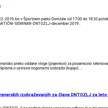
h
 12. 2019, bo v Športnem parku Domžale od 17.00 do 18.30 potek
RAKTIČNI-SEMINAR-DNTOZLJ-december 2019...
 avtomatsko preko oddane vloge (prijavnice) za posamezno tekmov
 Diploma o ustrezni nogometni izobrazbi (kopijo)…...
trenerskih izobraževanjih za člane DNTOZLJ za leto