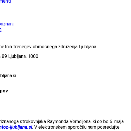
menti
riznanj
n
etnih trenerjev območnega združenja Ljubljana
ca 89 Ljubljana, 1000
bljana.si
ipov
priznanega strokovnjaka Raymonda Verheijena, ki se bo 6. maja
toz-ljubljana.si
. V elektronskem sporočilu nam posredujte