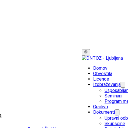
Domov
Obvestila
Licence
Izobraževanja
Usposabljan
Seminarji
Program me
Gradivo
Dokumenti
a
Upravni odb
Skupščine