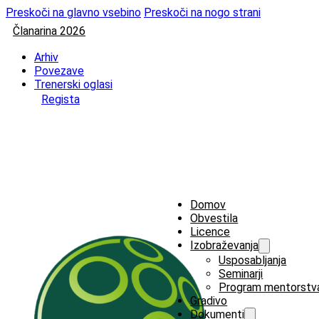
Preskoči na glavno vsebino
Preskoči na nogo strani
Članarina 2026
Arhiv
Povezave
Trenerski oglasi
Regista
Domov
Obvestila
Licence
Izobraževanja
Usposabljanja
Seminarji
Program mentorstv
Gradivo
Dokumenti