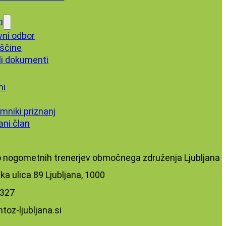
i
vni odbor
ščine
li dokumenti
ni
mniki priznanj
ani član
 nogometnih trenerjev območnega združenja Ljubljana
ska ulica 89 Ljubljana, 1000
327‬
toz-ljubljana.si