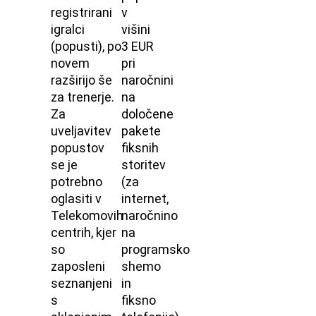
registrirani
v
igralci
višini
(popusti), po
3 EUR
novem
pri
razširijo še
naročnini
za trenerje.
na
Za
določene
uveljavitev
pakete
popustov
fiksnih
se je
storitev
potrebno
(za
oglasiti v
internet,
Telekomovih
naročnino
centrih, kjer
na
so
programsko
zaposleni
shemo
seznanjeni
in
s
fiksno