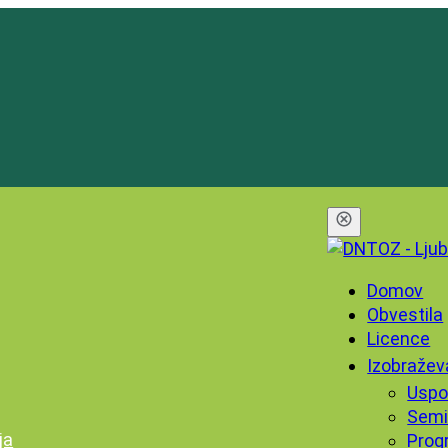
Domov
Obvestila
Licence
Izobražev
Uspo
Semi
ja
Prog