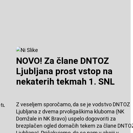
NOVO! Za člane DNTOZ
Ljubljana prost vstop na
nekaterih tekmah 1. SNL
Z veseljem sporočamo, da se je vodstvo DNTOZ
letu_2024?
Ljubljana z dvema prvoligaškima kluboma (NK
Domžale in NK Bravo) uspelo dogovoriti za
brezplačen ogled domačih tekem za člane DNTO
Ljubljana! Pričakujemo, da se nam v akciji v