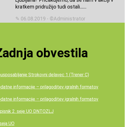
kratkem pridružijo tudi ostali…...
✎ 06.08.2019 - ©Administrator
Zadnja obvestila
usposabljanje Strokovni delavec 1 (Trener C)
datne informacije – prilagoditev igralnih formatov
datne informacije – prilagoditev igralnih formatov
pisnik 2. seje UO DNTOZLJ
 seja UO