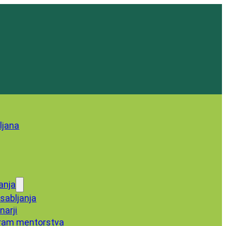
anja
sabljanja
narji
ram mentorstva