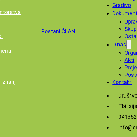
Gradivo
ntorstva
Dokument
Upra
Skup
Postani ČLAN
or
Osta
O nas
menti
Orga
Akti
Preje
Post
riznanj
Kontakt
n
Društvo
Tbilisij
‭041352
info@dn