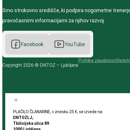
Smo strokovno središče, ki podpira nogometne trenerje 
pravočasnimi informacijami za njihov razvoj.
Facebook
YouTube
Politika zasebnosti
Spletn
Copyright 2026 © DNTOZ – Ljubljana
PLAČILO ČLANARINE, v znesku 25 €, se izvede na:
DNTOZLJ,
Tbilisijska ulica 89
1000 Ljubljana