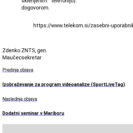
sklenjenim
telefonijo).
dogovorom.
https://www.telekom.si/zasebni-uporab
Zdenko
ZNTS, gen.
Maučec
sekretar
Prejšnja objava
Izobraževanje za program videoanalize (SportLiveTag)
Naslednja objava
Dodatni seminar v Mariboru