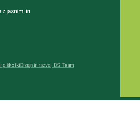
z jasnimi in
i piškotki
Dizajn in razvoj: DS Team