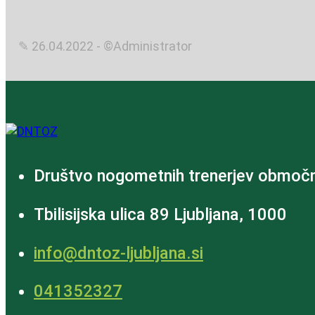
✎ 26.04.2022 - ©Administrator
Društvo nogometnih trenerjev območn
Tbilisijska ulica 89 Ljubljana, 1000
info@dntoz-ljubljana.si
‭041352327‬