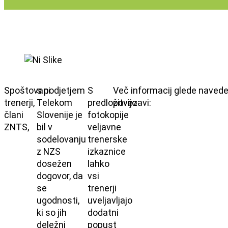
Spoštovani
s podjetjem
S
Več informacij glede naveden
trenerji,
Telekom
predložitvijo
povezavi:
člani
Slovenije je
fotokopije
ZNTS,
bil v
veljavne
sodelovanju
trenerske
z NZS
izkaznice
dosežen
lahko
dogovor, da
vsi
se
trenerji
ugodnosti,
uveljavljajo
ki so jih
dodatni
deležni
popust