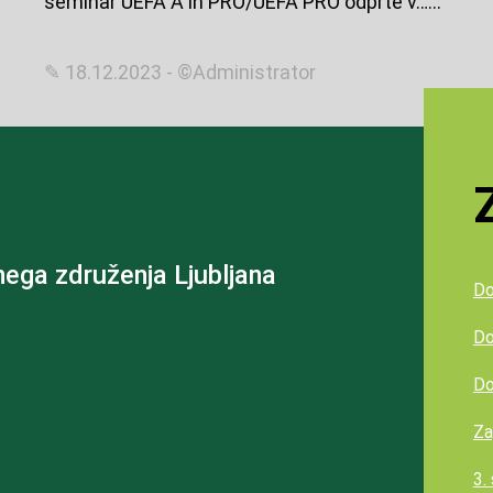
seminar UEFA A in PRO/UEFA PRO odprte v…...
✎ 18.12.2023 - ©Administrator
ega združenja Ljubljana
Do
Do
Do
Za
3.