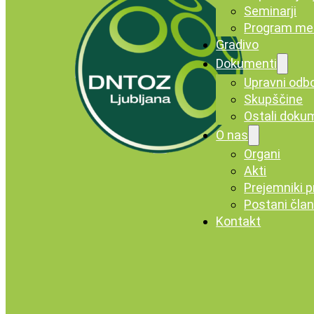
Seminarji
Program me
Gradivo
Dokumenti
Upravni odb
Skupščine
Ostali doku
O nas
Organi
Akti
Prejemniki p
Postani čla
Kontakt