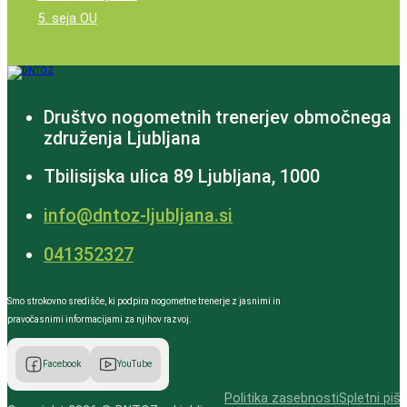
5. seja OU
Društvo nogometnih trenerjev območnega
združenja Ljubljana
Tbilisijska ulica 89 Ljubljana, 1000
info@dntoz-ljubljana.si
‭041352327‬
Smo strokovno središče, ki podpira nogometne trenerje z jasnimi in
pravočasnimi informacijami za njihov razvoj.
Facebook
YouTube
Politika zasebnosti
Spletni pišk