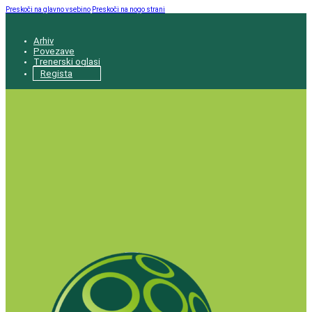
Preskoči na glavno vsebino
Preskoči na nogo strani
Arhiv
Povezave
Trenerski oglasi
Regista