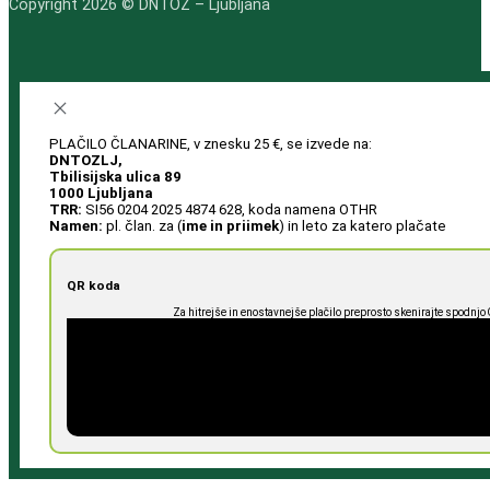
Copyright 2026 © DNTOZ – Ljubljana
PLAČILO ČLANARINE, v znesku 25 €, se izvede na:
DNTOZLJ,
Tbilisijska ulica 89
1000 Ljubljana
TRR:
SI56 0204 2025 4874 628, koda namena OTHR
Namen:
pl. član. za (
ime in priimek
) in leto za katero plačate
QR koda
Za hitrejše in enostavnejše plačilo preprosto skenirajte spodnjo