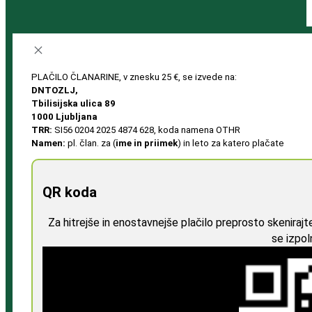
PLAČILO ČLANARINE, v znesku 25 €, se izvede na:
DNTOZLJ,
Tbilisijska ulica 89
1000 Ljubljana
TRR:
SI56 0204 2025 4874 628, koda namena OTHR
Namen:
pl. član. za (
ime in priimek
) in leto za katero plačate
QR koda
Za hitrejše in enostavnejše plačilo preprosto skeniraj
se izpol