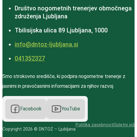
Društvo nogometnih trenerjev območnega
združenja Ljubljana
Tbilisijska ulica 89 Ljubljana, 1000
info@dntoz-ljubljana.si
‭041352327‬
Smo strokovno središče, ki podpira nogometne trenerje z
jasnimi in pravočasnimi informacijami za njihov razvoj.
Facebook
YouTube
Politika zasebnosti
Spletni pišk
Copyright 2026 © DNTOZ – Ljubljana